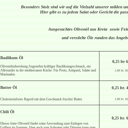
Besonders Stolz sind wir auf die Vielzahl unserer milden u
Hier gibt es zu jedem Salat oder Gericht die p
Ausgesuchtes Olivenöl aus Kreta sowie Fe
und veredelte Öle runden das Angeb
Basilikum Öl
0,25 ltr 
Olivenölzubereitung Angenehm kräftiger Basilikumgeschmack, ein
Allrounder in der mediterranen Küche. Für Pesto, Antipasti, Salate und
1,00 ltr. 2
Marinaden.
Butter Öl
0,25 ltr. 
Cholesterinfreies Rapsöl mit dem Geschmack frischer Butter.
1,00 ltr. 1
Chili Öl
0,25 ltr. 
Dieses feine Olivenöl findet seine Anwendung zum Einlegen von
Grillgut im Sommer. Aber auch zum Anbraten oder Dünsten kann man