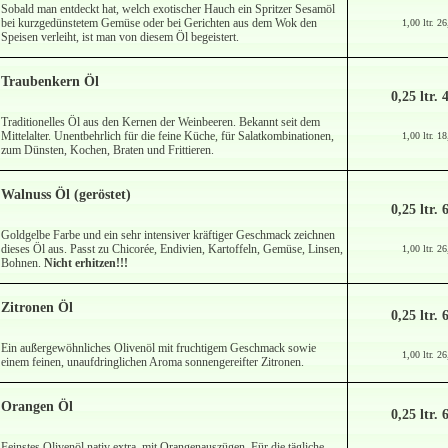
Sobald man entdeckt hat, welch exotischer Hauch ein Spritzer Sesamöl
bei kurzgedünstetem Gemüse oder bei Gerichten aus dem Wok den
1,00 ltr. 2
Speisen verleiht, ist man von diesem Öl begeistert.
Traubenkern Öl
0,25 ltr. 
Traditionelles Öl aus den Kernen der Weinbeeren. Bekannt seit dem
Mittelalter. Unentbehrlich für die feine Küche, für Salatkombinationen,
1,00 ltr. 1
zum Dünsten, Kochen, Braten und Frittieren.
Walnuss Öl (geröstet)
0,25 ltr. 
Goldgelbe Farbe und ein sehr intensiver kräftiger Geschmack zeichnen
dieses Öl aus. Passt zu Chicorée, Endivien, Kartoffeln, Gemüse, Linsen,
1,00 ltr. 2
Bohnen.
Nicht erhitzen!!!
Zitronen Öl
0,25 ltr. 
Ein außergewöhnliches Olivenöl mit fruchtigem Geschmack sowie
1,00 ltr. 2
einem feinen, unaufdringlichen Aroma sonnengereifter Zitronen.
Orangen Öl
0,25 ltr. 
Feinstes Olivenöl nativ extra mit Orangenauszügen. Für die tägliche