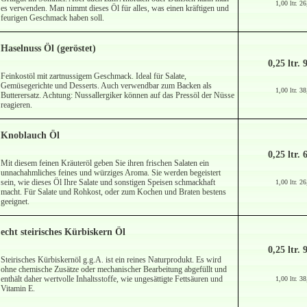
1,00 ltr. 2
es verwenden. Man nimmt dieses Öl für alles, was einen kräftigen und
feurigen Geschmack haben soll.
Haselnuss Öl (geröstet)
0,25 ltr. 
Feinkostöl mit zartnussigem Geschmack. Ideal für Salate,
Gemüsegerichte und Desserts. Auch verwendbar zum Backen als
1,00 ltr. 3
Butterersatz. Achtung: Nussallergiker können auf das Pressöl der Nüsse
reagieren.
Knoblauch Öl
0,25 ltr. 
Mit diesem feinen Kräuteröl geben Sie ihren frischen Salaten ein
unnachahmliches feines und würziges Aroma. Sie werden begeistert
sein, wie dieses Öl Ihre Salate und sonstigen Speisen schmackhaft
1,00 ltr. 2
macht. Für Salate und Rohkost, oder zum Kochen und Braten bestens
geeignet.
echt steirisches Kürbiskern Öl
0,25 ltr. 
Steirisches Kürbiskernöl g.g.A. ist ein reines Naturprodukt. Es wird
ohne chemische Zusätze oder mechanischer Bearbeitung abgefüllt und
enthält daher wertvolle Inhaltsstoffe, wie ungesättigte Fettsäuren und
1,00 ltr. 3
Vitamin E.