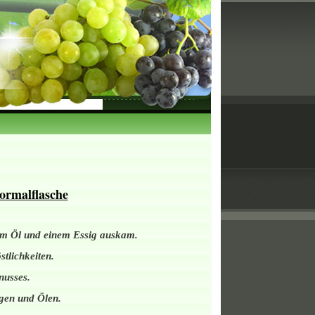
 Normalflasche
inem Öl und einem Essig auskam.
stlichkeiten.
enusses.
igen und Ölen.