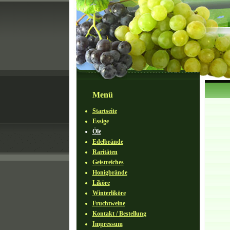
Menü
Startseite
Essige
Öle
Edelbrände
Raritäten
Geistreiches
Honigbrände
Liköre
Winterliköre
Fruchtweine
Kontakt / Bestellung
Impressum