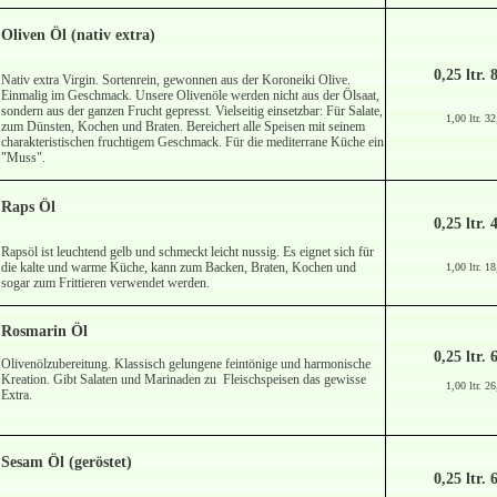
Oliven Öl (nativ extra)
0,25 ltr. 
Nativ extra Virgin. Sortenrein, gewonnen aus der Koroneiki Olive.
Einmalig im Geschmack. Unsere Olivenöle werden nicht aus der Ölsaat,
sondern aus der ganzen Frucht gepresst. Vielseitig einsetzbar: Für Salate,
1,00 ltr. 3
zum Dünsten, Kochen und Braten. Bereichert alle Speisen mit seinem
charakteristischen fruchtigem Geschmack. Für die mediterrane Küche ein
"Muss".
Raps Öl
0,25 ltr. 
Rapsöl ist leuchtend gelb und schmeckt leicht nussig. Es eignet sich für
die kalte und warme Küche, kann zum Backen, Braten, Kochen und
1,00 ltr. 1
sogar zum Frittieren verwendet werden.
Rosmarin Öl
0,25 ltr. 
Olivenölzubereitung. Klassisch gelungene feintönige und harmonische
Kreation. Gibt Salaten und Marinaden zu Fleischspeisen das gewisse
1,00 ltr. 2
Extra.
Sesam Öl (geröstet)
0,25 ltr. 