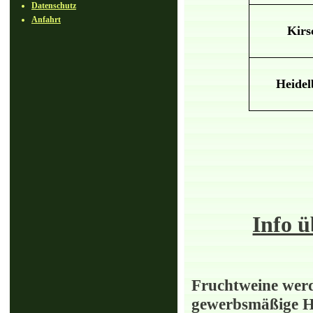
Datenschutz
Anfahrt
Kirs
Heidel
Info ü
Fruchtweine werd
gewerbsmäßige He