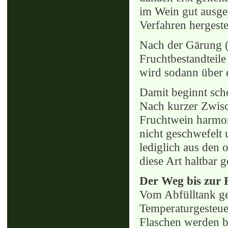
im Wein gut ausge
Verfahren hergestel
Nach der Gärung ( 
Fruchtbestandteil
wird sodann über e
Damit beginnt sch
Nach kurzer Zwisc
Fruchtwein harmon
nicht geschwefelt 
lediglich aus den 
diese Art haltbar 
Der Weg bis zur 
Vom Abfülltank gel
Temperaturgesteuer
Flaschen werden b