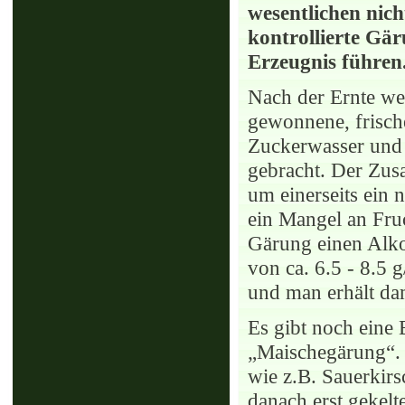
wesentlichen nich
kontrollierte Gä
Erzeugnis führen
Nach der Ernte we
gewonnene, frisch
Zuckerwasser und 
gebracht. Der Zus
um einerseits ein 
ein Mangel an Fru
Gärung einen Alko
von ca. 6.5 - 8.5 
und man erhält da
Es gibt noch eine
„Maischegärung“. 
wie z.B. Sauerkir
danach erst gekelt