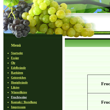
Menü
Startseite
Essige
Öle
Edelbrände
Raritäten
Geistreiches
Honigbrände
Fruc
Liköre
Winterliköre
Fruchtweine
Fruc
Kontakt / Bestellung
Impressum